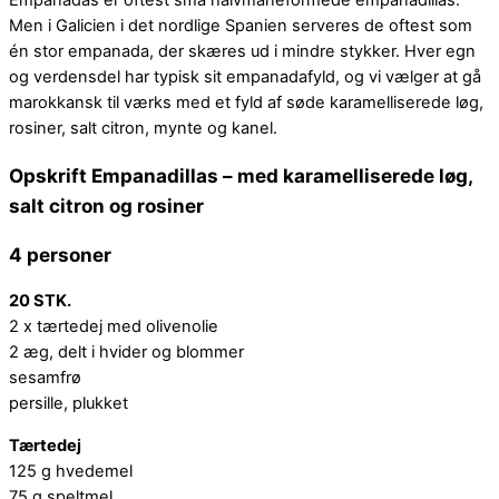
Empanadas er oftest små halvmåneformede empanadillas.
Men i Galicien i det nordlige Spanien serveres de oftest som
én stor empanada, der skæres ud i mindre stykker. Hver egn
og verdensdel har typisk sit empanadafyld, og vi vælger at gå
marokkansk til værks med et fyld af søde karamelliserede løg,
rosiner, salt citron, mynte og kanel.
Opskrift Empanadillas – med karamelliserede løg,
salt citron og rosiner
4 personer
20 STK.
2 x tærtedej med olivenolie
2 æg, delt i hvider og blommer
sesamfrø
persille, plukket
Tærtedej
125 g hvedemel
75 g speltmel