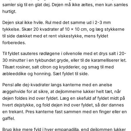
samler sig til en glat dej. Dejen må ikke æltes, men kun samles
hurtigt.
Dejen skal ikke hvile. Rul med det samme ud i 2-3 mm
tykkelse. Skær 20 kvadrater af 10 x 10 cm, og læg stykkerne
til side dækket med et rent viskestykke, mens fyldet
forberedes.
Til fyldet sauteres rødløgene i olivenolie med et drys salt i 20-
30 minutter i en tykbundet gryde, eller til de karamelliserer let.
Tilsæt rosiner, salt citron og krydderier, og smag til med
æbleeddike og honning. Sæt fyldet til side.
Pensl alle dej-kvadrater langs kanterne med en anelse
æggehvide for at sikre, at dejlommerne lukker helt tæt, når
dejen foldes ind over fyldet. Læg en skefuld af fyldet midt på
hvert dejstykke, og fold dejen ind over fyldet, så der dannes
en trekant. Pres kanterne fast sammen med en finger eller en
gaffel.
Brug ikke mere fyld i hver empanadilla, end dejlommen lukker