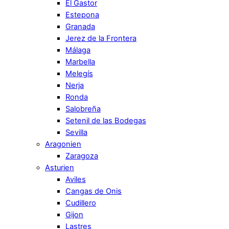
El Gastor
Estepona
Granada
Jerez de la Frontera
Málaga
Marbella
Melegís
Nerja
Ronda
Salobreña
Setenil de las Bodegas
Sevilla
Aragonien
Zaragoza
Asturien
Aviles
Cangas de Onis
Cudillero
Gijon
Lastres