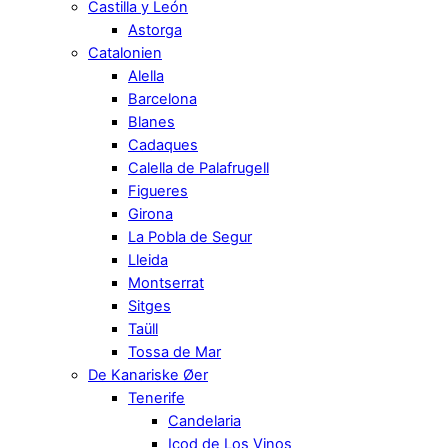
Castilla y León
Astorga
Catalonien
Alella
Barcelona
Blanes
Cadaques
Calella de Palafrugell
Figueres
Girona
La Pobla de Segur
Lleida
Montserrat
Sitges
Taüll
Tossa de Mar
De Kanariske Øer
Tenerife
Candelaria
Icod de Los Vinos