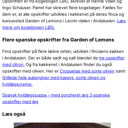
Opskriften er fra kogebogen LØG, skrevet af Henrik Vilain og
Ingo Schauser. Parret har skrevet flere kogebøger. Fælles for
dem er, at alle opskrifter udvikles i køkkenet på deres finca og
kursussted Garden of Lemons i Lecrin-dalen i Andalusien.
Læs
mere om kogebogen LØG.
Flere spanske opskrifter fra Garden of Lemons
Find opskrifter på flere lækre retter, udviklet i fincaens køkken
i Andalusien. Der er både sødt og salt blandet de
tre opskrifter
med citron.
Og fra køkkenet i Andalusien finder du også
opskrifter med oliven. Her er
Croquetas med sorte oliven
samt
Grillede hele auberginer med kapers, sorte oliven og
hvidløgscreme.
Spansk hvidløgssuppe – med porcheret æg
3 spanske
opskrifter med løg
Læs også