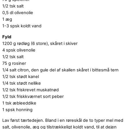
1/2 tsk salt
0,5 dl olivenolie
1 æg
1-3 spsk koldt vand
Fyld
1200 g rødløg (6 store), skåret i skiver
4 spsk olivenolie
1/2 tsk salt
75 g rosiner
1/4 salt citron, den gule del af skallen skåret i bittesmå tern
1/2 tsk stødt kanel
1/4 tsk stødt nellike
1/2 tsk friskrevet muskatnød
1/2 tsk friskkværnet sort peber
1 tsk æbleeddike
1 spsk honning
Lav først tærtedejen. Bland i en røreskål de to typer mel med
salt, olivenolie, æg og tilstrækkeligt koldt vand, til at dejen