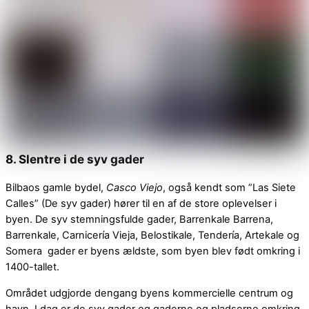
8. Slentre i de syv gader
Bilbaos gamle bydel,
Casco Viejo
, også kendt som ”Las Siete
Calles” (De syv gader) hører til en af de store oplevelser i
byen. De syv stemningsfulde gader, Barrenkale Barrena,
Barrenkale, Carnicería Vieja, Belostikale, Tendería, Artekale og
Somera gader er byens ældste, som byen blev født omkring i
1400-tallet.
Området udgjorde dengang byens kommercielle centrum og
havn. I dag er de syv gader og gaderne og pladserne omkring