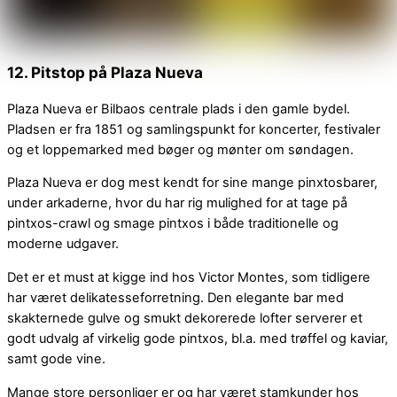
12. Pitstop på Plaza Nueva
Plaza Nueva er Bilbaos centrale plads i den gamle bydel.
Pladsen er fra 1851 og samlingspunkt for koncerter, festivaler
og et loppemarked med bøger og mønter om søndagen.
Plaza Nueva er dog mest kendt for sine mange pinxtosbarer,
under arkaderne, hvor du har rig mulighed for at tage på
pintxos-crawl og smage pintxos i både traditionelle og
moderne udgaver.
Det er et must at kigge ind hos Victor Montes, som tidligere
har været delikatesseforretning. Den elegante bar med
skakternede gulve og smukt dekorerede lofter serverer et
godt udvalg af virkelig gode pintxos, bl.a. med trøffel og kaviar,
samt gode vine.
Mange store personliger er og har været stamkunder hos