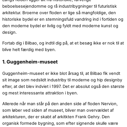
beboelsesejendomme og rå industribygninger til futuristisk
arkitektur. Broerne over floden er lige så mangfoldige, den
historiske bydel er en stemningsfuld vandring ind i fortiden og
den moderne bydel er livlig og fyldt med moderne kunst og
design.
Fortab dig i Bilbao, og indtil dig på, at et besøg ikke er nok til at
blive helt færdig med byen.
1. Guggenheim-museet
Guggenheim-museet er ikke blot årsag til, at Bilbao fik vendt
sit image som nedslidt industriby til moderne og hip designby
efter, at det blev indviet i 1997. Det er absolut også den største
og mest interessante attraktion i byen.
Allerede når man står på den anden side af floden Nervion,
som løber ved siden af museet, bliver man overvældet af
arkitekturen, der er skabt af arkitkten Frank Gehry. Den
organisk formede bygning, som efter signende skulle være