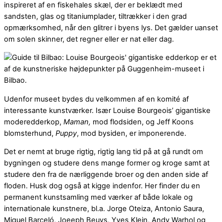
inspireret af en fiskehales skæl, der er beklædt med
sandsten, glas og titaniumplader, tiltrækker i den grad
opmærksomhed, når den glitrer i byens lys. Det gælder uanset
om solen skinner, det regner eller er nat eller dag.
Udenfor museet bydes du velkommen af en komité af
interessante kunstværker. Især Louise Bourgeois’ gigantiske
moderedderkop,
Maman,
mod flodsiden, og Jeff Koons
blomsterhund,
Puppy
, mod bysiden, er imponerende.
Det er nemt at bruge rigtig, rigtig lang tid på at gå rundt om
bygningen og studere dens mange former og kroge samt at
studere den fra de nærliggende broer og den anden side af
floden. Husk dog også at kigge indenfor. Her finder du en
permanent kunstsamling med værker af både lokale og
internationale kunstnere, bl.a. Jorge Oteiza, Antonio Saura,
Miquel Barceló, Joeeph Beuys, Yves Klein, Andy Warhol og