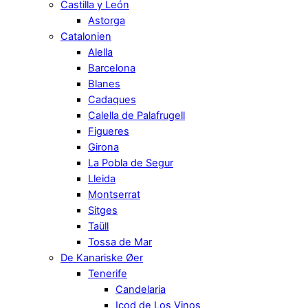
Castilla y León
Astorga
Catalonien
Alella
Barcelona
Blanes
Cadaques
Calella de Palafrugell
Figueres
Girona
La Pobla de Segur
Lleida
Montserrat
Sitges
Taüll
Tossa de Mar
De Kanariske Øer
Tenerife
Candelaria
Icod de Los Vinos