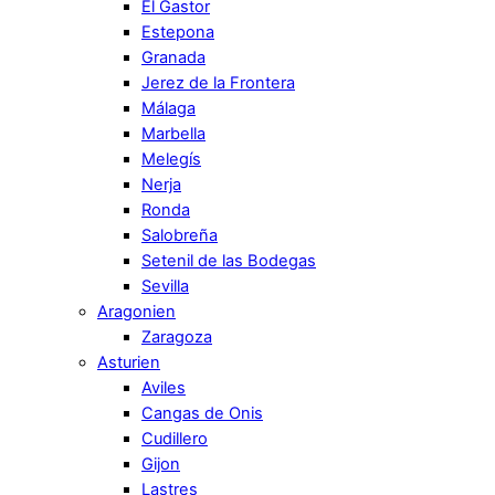
El Gastor
Estepona
Granada
Jerez de la Frontera
Málaga
Marbella
Melegís
Nerja
Ronda
Salobreña
Setenil de las Bodegas
Sevilla
Aragonien
Zaragoza
Asturien
Aviles
Cangas de Onis
Cudillero
Gijon
Lastres