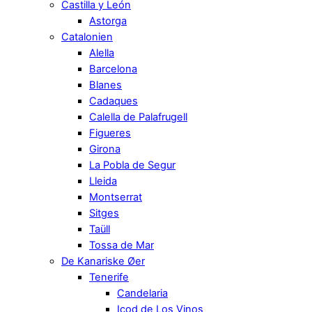
Castilla y León
Astorga
Catalonien
Alella
Barcelona
Blanes
Cadaques
Calella de Palafrugell
Figueres
Girona
La Pobla de Segur
Lleida
Montserrat
Sitges
Taüll
Tossa de Mar
De Kanariske Øer
Tenerife
Candelaria
Icod de Los Vinos