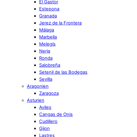
El Gastor
Estepona
Granada
Jerez de la Frontera
Málaga
Marbella
Melegís
Nerja
Ronda
Salobreña
Setenil de las Bodegas
Sevilla
Aragonien
Zaragoza
Asturien
Aviles
Cangas de Onis
Cudillero
Gijon
Lastres