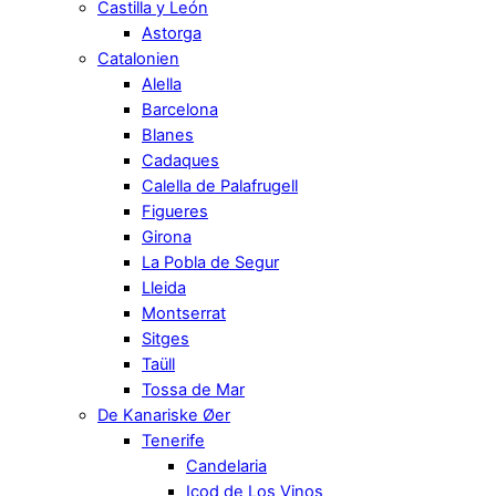
Castilla y León
Astorga
Catalonien
Alella
Barcelona
Blanes
Cadaques
Calella de Palafrugell
Figueres
Girona
La Pobla de Segur
Lleida
Montserrat
Sitges
Taüll
Tossa de Mar
De Kanariske Øer
Tenerife
Candelaria
Icod de Los Vinos