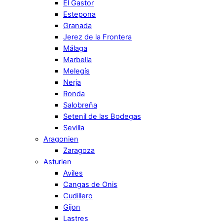
El Gastor
Estepona
Granada
Jerez de la Frontera
Málaga
Marbella
Melegís
Nerja
Ronda
Salobreña
Setenil de las Bodegas
Sevilla
Aragonien
Zaragoza
Asturien
Aviles
Cangas de Onis
Cudillero
Gijon
Lastres