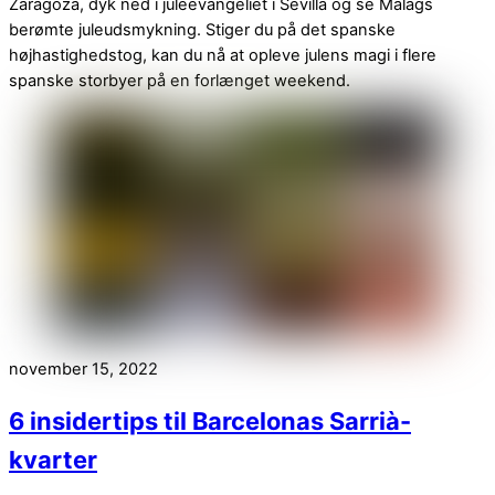
Zaragoza, dyk ned i juleevangeliet i Sevilla og se Málags
berømte juleudsmykning. Stiger du på det spanske
højhastighedstog, kan du nå at opleve julens magi i flere
spanske storbyer på en forlænget weekend.
november 15, 2022
6 insidertips til Barcelonas Sarrià-
kvarter