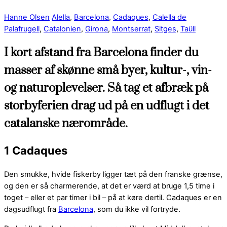
Hanne Olsen
Alella
,
Barcelona
,
Cadaques
,
Calella de
Palafrugell
,
Catalonien
,
Girona
,
Montserrat
,
Sitges
,
Taüll
I kort afstand fra Barcelona finder du
masser af skønne små byer, kultur-, vin-
og naturoplevelser. Så tag et afbræk på
storbyferien drag ud på en udflugt i det
catalanske nærområde.
1 Cadaques
Den smukke, hvide fiskerby ligger tæt på den franske grænse,
og den er så charmerende, at det er værd at bruge 1,5 time i
toget – eller et par timer i bil – på at køre dertil. Cadaques er en
dagsudflugt fra
Barcelona
, som du ikke vil fortryde.