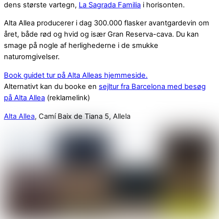
dens største vartegn,
La Sagrada Familia
i horisonten.
Alta Allea producerer i dag 300.000 flasker avantgardevin om
året, både rød og hvid og især Gran Reserva-cava. Du kan
smage på nogle af herlighederne i de smukke
naturomgivelser.
Book guidet tur på Alta Alleas hjemmeside.
Alternativt kan du booke en
sejltur fra Barcelona med besøg
på Alta Allea
(reklamelink)
Alta Allea
, Camí Baix de Tiana 5, Allela