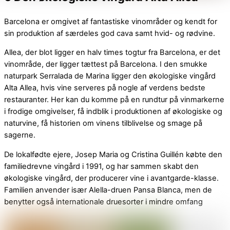
Barcelona er omgivet af fantastiske vinområder og kendt for
sin produktion af særdeles god cava samt hvid- og rødvine.
Allea, der blot ligger en halv times togtur fra Barcelona, er det
vinområde, der ligger tættest på Barcelona. I den smukke
naturpark Serralada de Marina ligger den økologiske vingård
Alta Allea, hvis vine serveres på nogle af verdens bedste
restauranter. Her kan du komme på en rundtur på vinmarkerne
i frodige omgivelser, få indblik i produktionen af økologiske og
naturvine, få historien om vinens tilblivelse og smage på
sagerne.
De lokalfødte ejere, Josep Maria og Cristina Guillén købte den
familiedrevne vingård i 1991, og har sammen skabt den
økologiske vingård, der producerer vine i avantgarde-klasse.
Familien anvender især Alella-druen Pansa Blanca, men de
benytter også internationale druesorter i mindre omfang