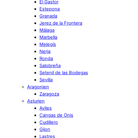
El Gastor
Estepona
Granada
Jerez de la Frontera
Málaga
Marbella
Melegís
Nerja
Ronda
Salobreña
Setenil de las Bodegas
Sevilla
Aragonien
Zaragoza
Asturien
Aviles
Cangas de Onis
Cudillero
Gijon
Lastres