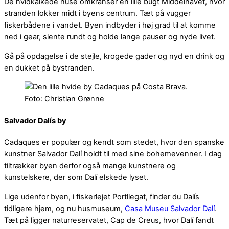
De hvidkalkede huse omkranser en lille bugt Middelhavet, hvor
stranden lokker midt i byens centrum. Tæt på vugger
fiskerbådene i vandet. Byen indbyder i høj grad til at komme
ned i gear, slente rundt og holde lange pauser og nyde livet.
Gå på opdagelse i de stejle, krogede gader og nyd en drink og
en dukket på bystranden.
Foto: Christian Grønne
Salvador Dalís by
Cadaques er populær og kendt som stedet, hvor den spanske
kunstner Salvador Dalí holdt til med sine bohemevenner. I dag
tiltrækker byen derfor også mange kunstnere og
kunstelskere, der som Dalí elskede lyset.
Lige udenfor byen, i fiskerlejet Portllegat, finder du Dalís
tidligere hjem, og nu husmuseum,
Casa Museu Salvador Dalí
.
Tæt på ligger naturreservatet, Cap de Creus, hvor Dalí fandt