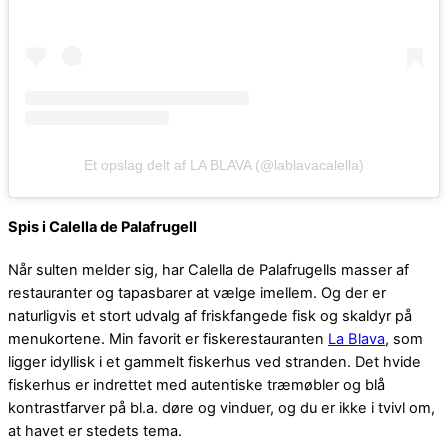
Et opslag delt af LA BLAVA (@lablavacalella)
Spis i Calella de Palafrugell
Når sulten melder sig, har Calella de Palafrugells masser af
restauranter og tapasbarer at vælge imellem. Og der er
naturligvis et stort udvalg af friskfangede fisk og skaldyr på
menukortene. Min favorit er fiskerestauranten
La Blava
, som
ligger idyllisk i et gammelt fiskerhus ved stranden. Det hvide
fiskerhus er indrettet med autentiske træmøbler og blå
kontrastfarver på bl.a. døre og vinduer, og du er ikke i tvivl om,
at havet er stedets tema.