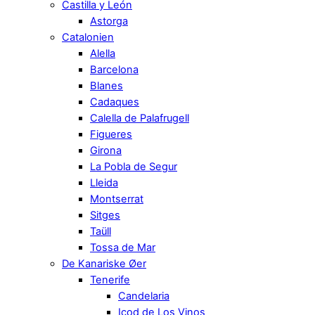
Castilla y León
Astorga
Catalonien
Alella
Barcelona
Blanes
Cadaques
Calella de Palafrugell
Figueres
Girona
La Pobla de Segur
Lleida
Montserrat
Sitges
Taüll
Tossa de Mar
De Kanariske Øer
Tenerife
Candelaria
Icod de Los Vinos