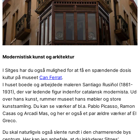
Modernistisk kunst og arkitektur
I Sitges har du også mulighed for at få en spændende dosis
kultur på museet
Can Ferrat
.
I huset boede og arbejdede maleren Santiago Rusiñol (1861-
1931), der var ledende figur indenfor catalansk modernista. Ud
over hans kunst, rummer museet hans møbler og store
kunstsamling. Du kan se værker af bl.a. Pablo Picasso, Ramon
Casas og Arcadi Mas, og her er også et par ældre værker af El
Greco.
Du skal naturligvis også slente rundt i den charmerende bys
centrum. Her kan jeg anbefale, at du inkluderer Sitges’