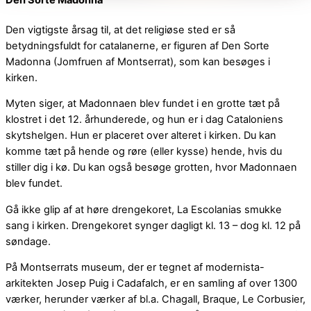
Den Sorte Madonna
Den vigtigste årsag til, at det religiøse sted er så
betydningsfuldt for catalanerne, er figuren af Den Sorte
Madonna (Jomfruen af Montserrat), som kan besøges i
kirken.
Myten siger, at Madonnaen blev fundet i en grotte tæt på
klostret i det 12. århunderede, og hun er i dag Cataloniens
skytshelgen. Hun er placeret over alteret i kirken. Du kan
komme tæt på hende og røre (eller kysse) hende, hvis du
stiller dig i kø. Du kan også besøge grotten, hvor Madonnaen
blev fundet.
Gå ikke glip af at høre drengekoret, La Escolanias smukke
sang i kirken. Drengekoret synger dagligt kl. 13 – dog kl. 12 på
søndage.
På Montserrats museum, der er tegnet af modernista-
arkitekten Josep Puig i Cadafalch, er en samling af over 1300
værker, herunder værker af bl.a. Chagall, Braque, Le Corbusier,