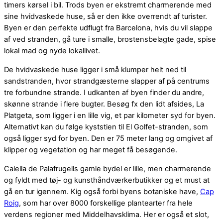
timers kørsel i bil. Trods byen er ekstremt charmerende med
sine hvidvaskede huse, så er den ikke overrendt af turister.
Byen er den perfekte udflugt fra Barcelona, hvis du vil slappe
af ved stranden, gå ture i smalle, brostensbelagte gade, spise
lokal mad og nyde lokallivet.
De hvidvaskede huse ligger i små klumper helt ned til
sandstranden, hvor strandgæsterne slapper af på centrums
tre forbundne strande. I udkanten af byen finder du andre,
skønne strande i flere bugter. Besøg fx den lidt afsides, La
Platgeta, som ligger i en lille vig, et par kilometer syd for byen.
Alternativt kan du følge kyststien til El Golfet-stranden, som
også ligger syd for byen. Den er 75 meter lang og omgivet af
klipper og vegetation og har meget få besøgende.
Calella de Palafrugells gamle bydel er lille, men charmerende
og fyldt med tøj- og kunsthåndværkerbutikker og et must at
gå en tur igennem. Kig også forbi byens botaniske have,
Cap
Roig
, som har over 8000 forskellige plantearter fra hele
verdens regioner med Middelhavsklima. Her er også et slot,