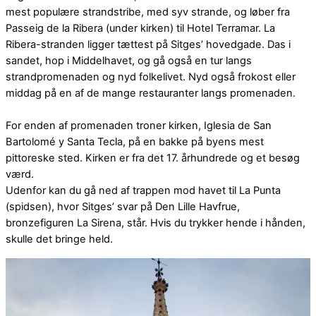
mest populære strandstribe, med syv strande, og løber fra
Passeig de la Ribera (under kirken) til Hotel Terramar. La
Ribera-stranden ligger tættest på Sitges’ hovedgade. Das i
sandet, hop i Middelhavet, og gå også en tur langs
strandpromenaden og nyd folkelivet. Nyd også frokost eller
middag på en af de mange restauranter langs promenaden.
For enden af promenaden troner kirken, Iglesia de San
Bartolomé y Santa Tecla, på en bakke på byens mest
pittoreske sted. Kirken er fra det 17. århundrede og et besøg
værd.
Udenfor kan du gå ned af trappen mod havet til La Punta
(spidsen), hvor Sitges’ svar på Den Lille Havfrue,
bronzefiguren La Sirena, står. Hvis du trykker hende i hånden,
skulle det bringe held.