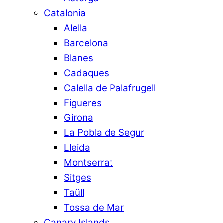
Catalonia
Alella
Barcelona
Blanes
Cadaques
Calella de Palafrugell
Figueres
Girona
La Pobla de Segur
Lleida
Montserrat
Sitges
Taüll
Tossa de Mar
Canary Islands