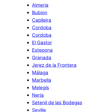
Almeria
Bubion
Capileira
Cordoba
Cordoba
El Gastor
Estepona
Granada
Jerez de la Frontera
Málaga
Marbella
Melegís
Nerja
Setenil de las Bodegas
Seville