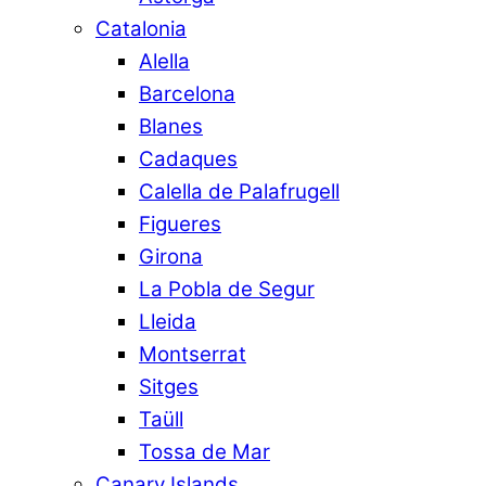
Catalonia
Alella
Barcelona
Blanes
Cadaques
Calella de Palafrugell
Figueres
Girona
La Pobla de Segur
Lleida
Montserrat
Sitges
Taüll
Tossa de Mar
Canary Islands