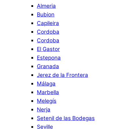
Almeria
Bubion
Capileira
Cordoba
Cordoba
El Gastor
Estepona
Granada
Jerez de la Frontera
Málaga
Marbella
Melegís
Nerja
Setenil de las Bodegas
Seville