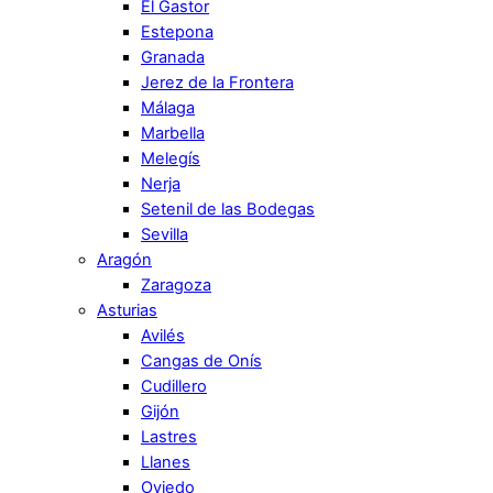
El Gastor
Estepona
Granada
Jerez de la Frontera
Málaga
Marbella
Melegís
Nerja
Setenil de las Bodegas
Sevilla
Aragón
Zaragoza
Asturias
Avilés
Cangas de Onís
Cudillero
Gijón
Lastres
Llanes
Oviedo