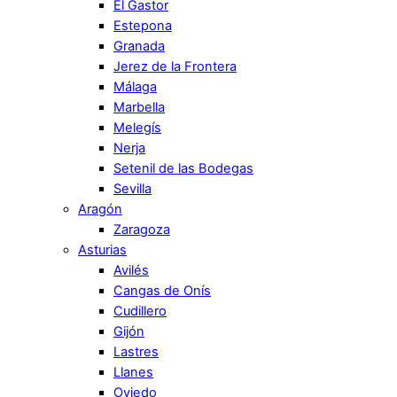
El Gastor
Estepona
Granada
Jerez de la Frontera
Málaga
Marbella
Melegís
Nerja
Setenil de las Bodegas
Sevilla
Aragón
Zaragoza
Asturias
Avilés
Cangas de Onís
Cudillero
Gijón
Lastres
Llanes
Oviedo