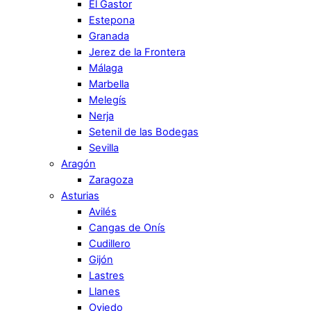
El Gastor
Estepona
Granada
Jerez de la Frontera
Málaga
Marbella
Melegís
Nerja
Setenil de las Bodegas
Sevilla
Aragón
Zaragoza
Asturias
Avilés
Cangas de Onís
Cudillero
Gijón
Lastres
Llanes
Oviedo