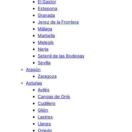
El Gastor
Estepona
Granada
Jerez de la Frontera
Málaga
Marbella
Melegís
Nerja
Setenil de las Bodegas
Sevilla
Aragón
Zaragoza
Asturias
Avilés
Cangas de Onís
Cudillero
Gijón
Lastres
Llanes
Oviedo