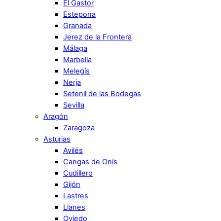
El Gastor
Estepona
Granada
Jerez de la Frontera
Málaga
Marbella
Melegís
Nerja
Setenil de las Bodegas
Sevilla
Aragón
Zaragoza
Asturias
Avilés
Cangas de Onís
Cudillero
Gijón
Lastres
Llanes
Oviedo