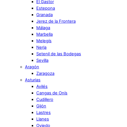
El Gastor
Estepona
Granada
Jerez de la Frontera
Málaga
Marbella
Melegís
Nerja
Setenil de las Bodegas
Sevilla
Aragón
Zaragoza
Asturias
Avilés
Cangas de Onís
Cudillero
Gijón
Lastres
Llanes
Oviedo