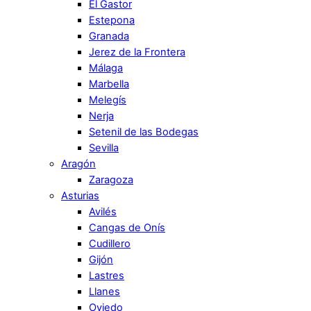
El Gastor
Estepona
Granada
Jerez de la Frontera
Málaga
Marbella
Melegís
Nerja
Setenil de las Bodegas
Sevilla
Aragón
Zaragoza
Asturias
Avilés
Cangas de Onís
Cudillero
Gijón
Lastres
Llanes
Oviedo