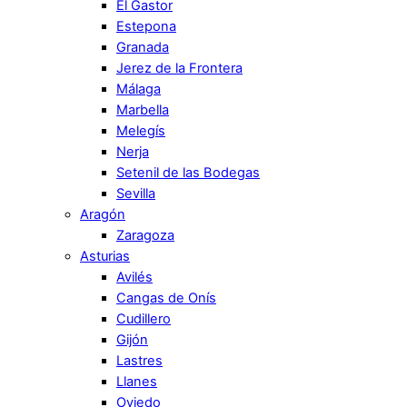
El Gastor
Estepona
Granada
Jerez de la Frontera
Málaga
Marbella
Melegís
Nerja
Setenil de las Bodegas
Sevilla
Aragón
Zaragoza
Asturias
Avilés
Cangas de Onís
Cudillero
Gijón
Lastres
Llanes
Oviedo