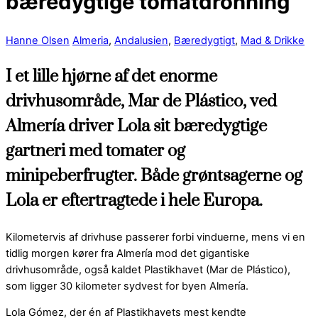
bæredygtige tomatdronning
Hanne Olsen
Almeria
,
Andalusien
,
Bæredygtigt
,
Mad & Drikke
I et lille hjørne af det enorme
drivhusområde, Mar de Plástico, ved
Almería driver Lola sit bæredygtige
gartneri med tomater og
minipeberfrugter. Både grøntsagerne og
Lola er eftertragtede i hele Europa.
Kilometervis af drivhuse passerer forbi vinduerne, mens vi en
tidlig morgen kører fra Almería mod det gigantiske
drivhusområde, også kaldet Plastikhavet (Mar de Plástico),
som ligger 30 kilometer sydvest for byen Almería.
Lola Gómez, der én af Plastikhavets mest kendte