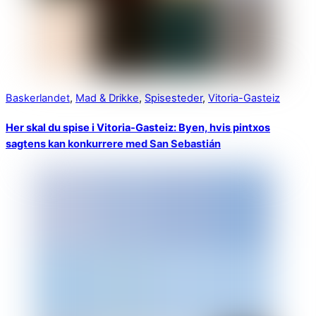
Baskerlandet
,
Mad & Drikke
,
Spisesteder
,
Vitoria-Gasteiz
Her skal du spise i Vitoria-Gasteiz: Byen, hvis pintxos
sagtens kan konkurrere med San Sebastián