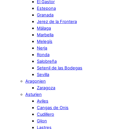
El Gastor
Estepona
Granada
Jerez de la Frontera
Málaga
Marbella
Melegís
Nerja
Ronda
Salobreña
Setenil de las Bodegas
Sevilla
Aragonien
Zaragoza
Asturien
Aviles
Cangas de Onis
Cudillero
Gijon
Lastres