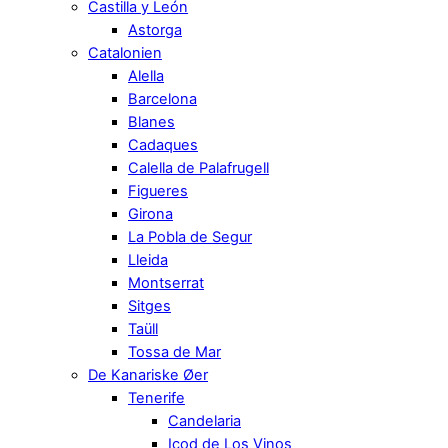
Castilla y León
Astorga
Catalonien
Alella
Barcelona
Blanes
Cadaques
Calella de Palafrugell
Figueres
Girona
La Pobla de Segur
Lleida
Montserrat
Sitges
Taüll
Tossa de Mar
De Kanariske Øer
Tenerife
Candelaria
Icod de Los Vinos