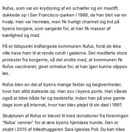
Rufus, som var en krydsning af en schæfer og en mastiff,
dukkede op i San Francisco-parken i 1988, da han blot var en
hvalp. Han var herreløs, men fik hurtigt charmet sig ind på
byens borgere, som sørgede for, at han fik masser af
kærlighed og mad.
På et tidspunkt indfangede kommunen Rufus, fordi de ikke
ville have ham til at rende rundt i gaderne. Det medførte store
protester fra borgerne, så det endte med, at kommunen fik
Rufus vaccineret, givet ormekur for, at han igen kunne slippes
løs.
Rufus blev en del af byens mange fester og begivenheder,
hvor han altid dukkede op. Han sov i byens porte. Han nåede
også at blive både far og bedstefar, inden han på sine gamle
dage kom på internat, hvor han blev plejet til sin død i 1997.
Skulpturen af Rufus er blevet til med donationer fra foreningen
“Rufus’ venner” for at ære byens hjemløse hunde. Den er
skabt i 2015 af billedhuggeren Sara Iglesias Poli. Du kan hilse