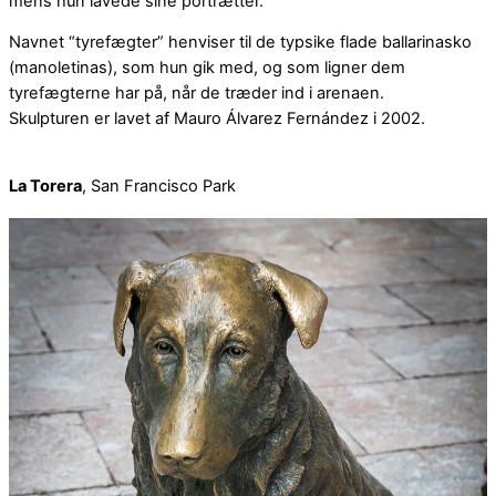
mens hun lavede sine portrætter.
Navnet “tyrefægter” henviser til de typsike flade ballarinasko
(manoletinas), som hun gik med, og som ligner dem
tyrefægterne har på, når de træder ind i arenaen.
Skulpturen er lavet af Mauro Álvarez Fernández i 2002.
La Torera
, San Francisco Park