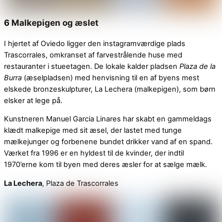
6 Malkepigen og æslet
I hjertet af Oviedo ligger den instagramværdige plads
Trascorrales, omkranset af farvestrålende huse med
restauranter i stueetagen. De lokale kalder pladsen
Plaza de la
Burra
(æselpladsen) med henvisning til en af byens mest
elskede bronzeskulpturer, La Lechera (malkepigen), som børn
elsker at lege på.
Kunstneren Manuel Garcia Linares har skabt en gammeldags
klædt malkepige med sit æsel, der lastet med tunge
mælkejunger og forbenene bundet drikker vand af en spand.
Værket fra 1996 er en hyldest til de kvinder, der indtil
1970’erne kom til byen med deres æsler for at sælge mælk.
La Lechera
, Plaza de Trascorrales