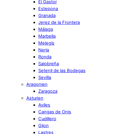
El Gastor
Estepona
Granada
Jerez de la Frontera
Málaga
Marbella
Melegís
Nerja
Ronda
Salobreña
Setenil de las Bodegas
Sevilla
Aragonien
Zaragoza
Asturien
Aviles
Cangas de Onis
Cudillero
Gijon
Lastres