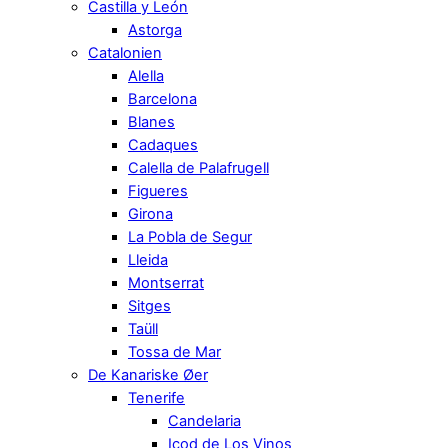
Castilla y León
Astorga
Catalonien
Alella
Barcelona
Blanes
Cadaques
Calella de Palafrugell
Figueres
Girona
La Pobla de Segur
Lleida
Montserrat
Sitges
Taüll
Tossa de Mar
De Kanariske Øer
Tenerife
Candelaria
Icod de Los Vinos