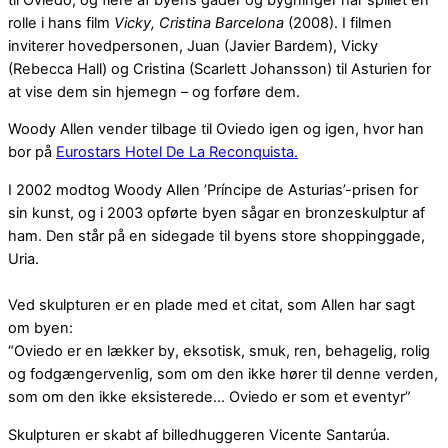
rolle i hans film
Vicky, Cristina Barcelona
(2008). I filmen
inviterer hovedpersonen, Juan (Javier Bardem), Vicky
(Rebecca Hall) og Cristina (Scarlett Johansson) til Asturien for
at vise dem sin hjemegn – og forføre dem.
Woody Allen vender tilbage til Oviedo igen og igen, hvor han
bor på
Eurostars Hotel De La Reconquista.
I 2002 modtog Woody Allen ’Príncipe de Asturias’-prisen for
sin kunst, og i 2003 opførte byen sågar en bronzeskulptur af
ham. Den står på en sidegade til byens store shoppinggade,
Uria.
Ved skulpturen er en plade med et citat, som Allen har sagt
om byen:
“Oviedo er en lækker by, eksotisk, smuk, ren, behagelig, rolig
og fodgængervenlig, som om den ikke hører til denne verden,
som om den ikke eksisterede… Oviedo er som et eventyr”
Skulpturen er skabt af billedhuggeren Vicente Santarúa.