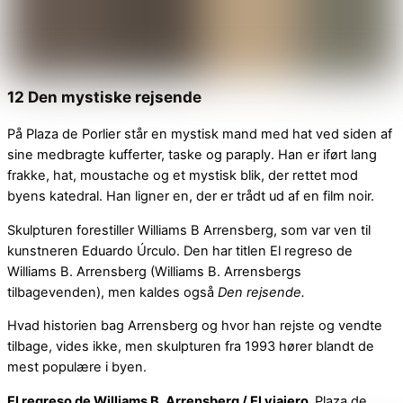
12 Den mystiske rejsende
På Plaza de Porlier står en mystisk mand med hat ved siden af
sine medbragte kufferter, taske og paraply. Han er iført lang
frakke, hat, moustache og et mystisk blik, der rettet mod
byens katedral. Han ligner en, der er trådt ud af en film noir.
Skulpturen forestiller Williams B Arrensberg, som var ven til
kunstneren Eduardo Úrculo. Den har titlen El regreso de
Williams B. Arrensberg (Williams B. Arrensbergs
tilbagevenden), men kaldes også
Den rejsende.
Hvad historien bag Arrensberg og hvor han rejste og vendte
tilbage, vides ikke, men skulpturen fra 1993 hører blandt de
mest populære i byen.
El regreso de Williams B. Arrensberg / El viajero,
Plaza de