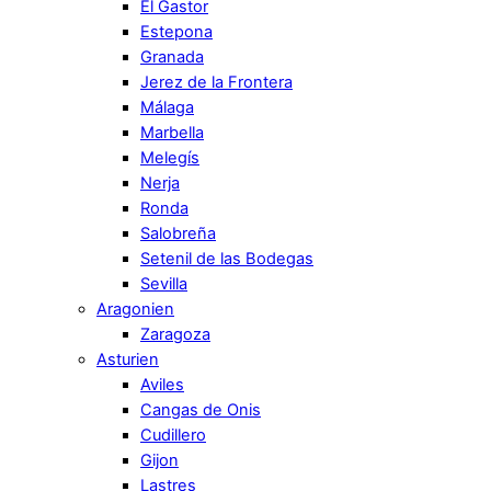
El Gastor
Estepona
Granada
Jerez de la Frontera
Málaga
Marbella
Melegís
Nerja
Ronda
Salobreña
Setenil de las Bodegas
Sevilla
Aragonien
Zaragoza
Asturien
Aviles
Cangas de Onis
Cudillero
Gijon
Lastres