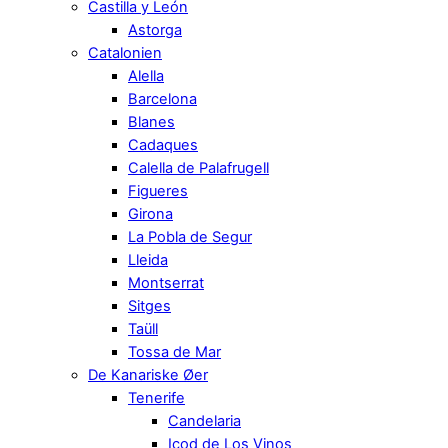
Castilla y León
Astorga
Catalonien
Alella
Barcelona
Blanes
Cadaques
Calella de Palafrugell
Figueres
Girona
La Pobla de Segur
Lleida
Montserrat
Sitges
Taüll
Tossa de Mar
De Kanariske Øer
Tenerife
Candelaria
Icod de Los Vinos