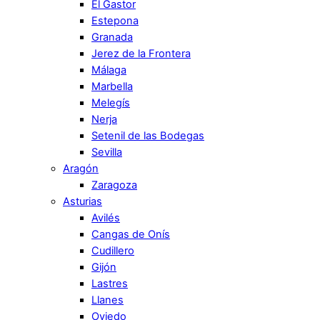
El Gastor
Estepona
Granada
Jerez de la Frontera
Málaga
Marbella
Melegís
Nerja
Setenil de las Bodegas
Sevilla
Aragón
Zaragoza
Asturias
Avilés
Cangas de Onís
Cudillero
Gijón
Lastres
Llanes
Oviedo