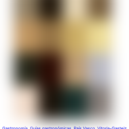
Gastronomía
,
Guías gastronómicas
,
País Vasco
,
Vitoria-Gasteiz