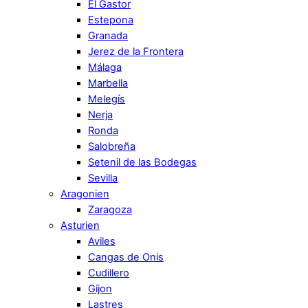
El Gastor
Estepona
Granada
Jerez de la Frontera
Málaga
Marbella
Melegís
Nerja
Ronda
Salobreña
Setenil de las Bodegas
Sevilla
Aragonien
Zaragoza
Asturien
Aviles
Cangas de Onis
Cudillero
Gijon
Lastres