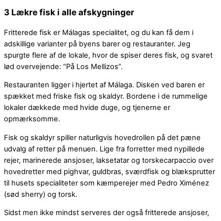
3 Lækre fisk i alle afskygninger
Fritterede fisk er Málagas specialitet, og du kan få dem i
adskillige varianter på byens barer og restauranter. Jeg
spurgte flere af de lokale, hvor de spiser deres fisk, og svaret
lød overvejende: “På Los Mellizos”.
Restauranten ligger i hjertet af Málaga. Disken ved baren er
spækket med friske fisk og skaldyr. Bordene i de rummelige
lokaler dækkede med hvide duge, og tjenerne er
opmærksomme.
Fisk og skaldyr spiller naturligvis hovedrollen på det pæne
udvalg af retter på menuen. Lige fra forretter med nypillede
rejer, marinerede ansjoser, laksetatar og torskecarpaccio over
hovedretter med pighvar, guldbras, sværdfisk og blæksprutter
til husets specialiteter som kæmperejer med Pedro Ximénez
(sød sherry) og torsk.
Sidst men ikke mindst serveres der også fritterede ansjoser,