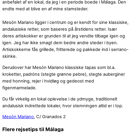
anbefalet af en lokal, da jeg i en periode boede i Málaga. Den
endte med at blive en af mine stamsteder.
Mesón Mariano ligger i centrum og er kendt for sine klassiske,
andalusiske retter, som baseres på årstidens retter. Især
deres artiskokker er grunden til at jeg vendte tilbage igen og
igen. Jeg har ikke smagt dem bedre andre steder i byen.
Artiskokkerne fås grillede, fritterede og pakkede ind i serrano-
skinke.
Derudover har Mesón Mariano klassiske tapas som bl.a.
kroketter, padróns (stegte grønne pebre), stegte auberginer
med honning, rejer i hvidløg og gedeost med
figenmarmelade.
Du får virkelig en lokal oplevelse i de ydmyge, traditionelt
andalusisk indrettede lokaler, hvor stemningen altid er i top.
Mesón Mariano
, C/ Granados 2
Flere rejsetips til Málaga