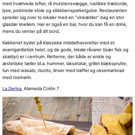
med hvælvede lofter, rå murstensvægge, rustikke træborde,
lyse, polstrede stole og sildebensparketgulve. Restauranten
spreder sig over to lokaler med en “vinkælder” bag en stor
glasdør imellem. Her er også en bar, hvor du kan få en drink,
mens du venter på dit bord.
Køkkenet byder på klassiske middelhavsretter med et
avantgardistisk twist, og de gode, lokale råvarer (især fisk og
skaldyr) er i centrum. Retterne, der både er enkle og
æstetiske tæller bl.a. hummer, laksetatar, grillet blæksprutte,
tun med wasabi, risotto, linser med trøffel og oksemørbrad
med rosmarin.
La Deriva
, Alameda Colón 7