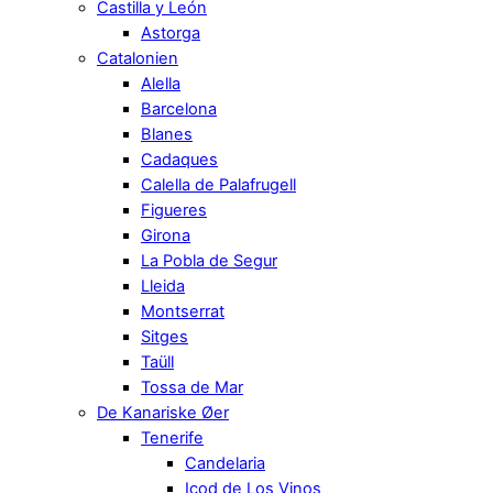
Castilla y León
Astorga
Catalonien
Alella
Barcelona
Blanes
Cadaques
Calella de Palafrugell
Figueres
Girona
La Pobla de Segur
Lleida
Montserrat
Sitges
Taüll
Tossa de Mar
De Kanariske Øer
Tenerife
Candelaria
Icod de Los Vinos