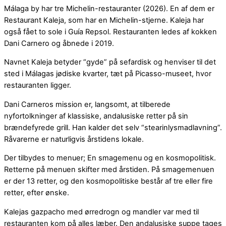
Málaga by har tre Michelin-restauranter (2026). En af dem er
Restaurant Kaleja, som har en Michelin-stjerne. Kaleja har
også fået to sole i Guía Repsol. Restauranten ledes af kokken
Dani Carnero og åbnede i 2019.
Navnet Kaleja betyder “gyde” på sefardisk og henviser til det
sted i Málagas jødiske kvarter, tæt på Picasso-museet, hvor
restauranten ligger.
Dani Carneros mission er, langsomt, at tilberede
nyfortolkninger af klassiske, andalusiske retter på sin
brændefyrede grill. Han kalder det selv “stearinlysmadlavning”.
Råvarerne er naturligvis årstidens lokale.
Der tilbydes to menuer; En smagemenu og en kosmopolitisk.
Retterne på menuen skifter med årstiden. På smagemenuen
er der 13 retter, og den kosmopolitiske består af tre eller fire
retter, efter ønske.
Kalejas gazpacho med ørredrogn og mandler var med til
restauranten kom på alles læber. Den andalusiske suppe tages