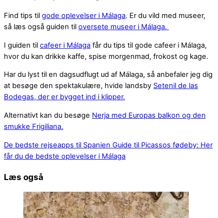
Find tips til
gode oplevelser i Málaga
. Er du vild med museer,
så læs også guiden til
oversete museer i Málaga.
I guiden til
cafeer i Málaga
får du tips til gode cafeer i Málaga,
hvor du kan drikke kaffe, spise morgenmad, frokost og kage.
Har du lyst til en dagsudflugt ud af Málaga, så anbefaler jeg dig
at besøge den spektakulære, hvide landsby
Setenil de las
Bodegas, der er bygget ind i klipper.
Alternativt kan du besøge
Nerja med Europas balkon og den
smukke Frigiliana.
De bedste rejseapps til Spanien
Guide til Picassos fødeby: Her
får du de bedste oplevelser i Málaga
Læs også