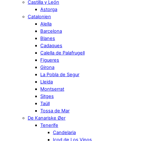
Castilla y León
Astorga
Catalonien
Alella
Barcelona
Blanes
Cadaques
Calella de Palafrugell
Figueres
Girona
La Pobla de Segur
Lleida
Montserrat
Sitges
Taüll
Tossa de Mar
De Kanariske Øer
Tenerife
Candelaria
Icod de Los Vinos