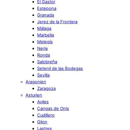
El Gastor
Estepona
Granada
Jerez de la Frontera
Málaga
Marbella
Melegís
Nerja
Ronda
Salobreña
Setenil de las Bodegas
Sevilla
Aragonien
Zaragoza
Asturien
Aviles
Cangas de Onis
Cudillero
Gijon
Lastres