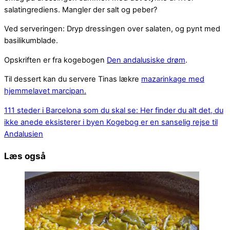
salatingrediens. Mangler der salt og peber?
Ved serveringen: Dryp dressingen over salaten, og pynt med
basilikumblade.
Opskriften er fra kogebogen
Den andalusiske drøm
.
Til dessert kan du servere Tinas lækre
mazarinkage med
hjemmelavet marcipan.
111 steder i Barcelona som du skal se: Her finder du alt det, du
ikke anede eksisterer i byen
Kogebog er en sanselig rejse til
Andalusien
Læs også