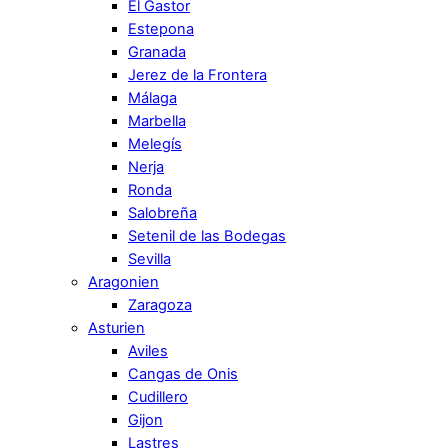
El Gastor
Estepona
Granada
Jerez de la Frontera
Málaga
Marbella
Melegís
Nerja
Ronda
Salobreña
Setenil de las Bodegas
Sevilla
Aragonien
Zaragoza
Asturien
Aviles
Cangas de Onis
Cudillero
Gijon
Lastres