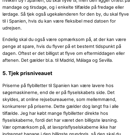
hvilken by i Spanien, du skal flyve til, men den ligger oftest på
mandage og tirsdage, og i enkelte tilfælde på fredage eller
lørdage. Så tjek også ugekalenderen for den by, du skal flyve
til i Spanien, hvis du kan være fleksibel med datoen for
udrejsen.
Endelig skal du også være opmærksom på, at der kan være
penge at spare, hvis du flyver på et bestemt tidspunkt på
dagen. Oftest er det billigst at flyve om eftermiddagen eller
aftenen. Det gælder bl.a. til Madrid, Málaga og Sevilla.
5. Tjek prisniveauet
Priserne på flybilletter til Spanien kan være lavere hos
søgemaskinerne, end de er på flyselskabets side. Det
skyldes, at online rejsebureauerne, som mellemmænd,
konkurrerer på priserne. Dette gælder dog langt fra i alle
tilfælde. Jeg har købt mange flybilletter direkte hos
flyselskaberne, fordi det har været den billigste løsning.
Vær opmærksom på, at lavsprisflyselskaberne ikke har
indregnet bagage i den billigste grundpris, så den skal du