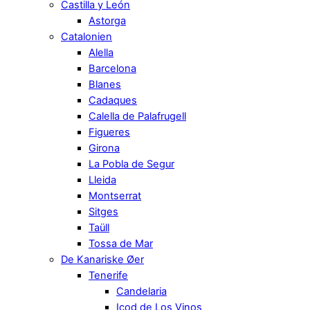
Castilla y León
Astorga
Catalonien
Alella
Barcelona
Blanes
Cadaques
Calella de Palafrugell
Figueres
Girona
La Pobla de Segur
Lleida
Montserrat
Sitges
Taüll
Tossa de Mar
De Kanariske Øer
Tenerife
Candelaria
Icod de Los Vinos