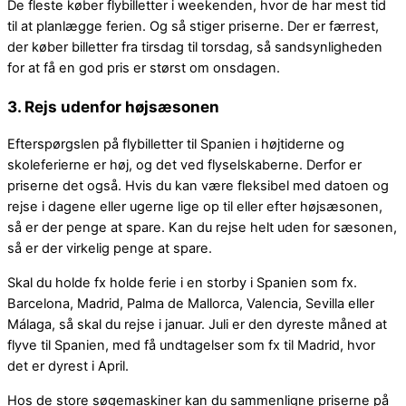
De fleste køber flybilletter i weekenden, hvor de har mest tid
til at planlægge ferien. Og så stiger priserne. Der er færrest,
der køber billetter fra tirsdag til torsdag, så sandsynligheden
for at få en god pris er størst om onsdagen.
3. Rejs udenfor højsæsonen
Efterspørgslen på flybilletter til Spanien i højtiderne og
skoleferierne er høj, og det ved flyselskaberne. Derfor er
priserne det også. Hvis du kan være fleksibel med datoen og
rejse i dagene eller ugerne lige op til eller efter højsæsonen,
så er der penge at spare. Kan du rejse helt uden for sæsonen,
så er der virkelig penge at spare.
Skal du holde fx holde ferie i en storby i Spanien som fx.
Barcelona, Madrid, Palma de Mallorca, Valencia, Sevilla eller
Málaga, så skal du rejse i januar. Juli er den dyreste måned at
flyve til Spanien, med få undtagelser som fx til Madrid, hvor
det er dyrest i April.
Hos de store søgemaskiner kan du sammenligne priserne på