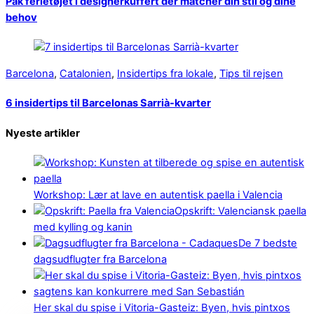
Pak ferietøjet i designerkuffert der matcher din stil og dine
behov
Barcelona
,
Catalonien
,
Insidertips fra lokale
,
Tips til rejsen
6 insidertips til Barcelonas Sarrià-kvarter
Nyeste artikler
Workshop: Lær at lave en autentisk paella i Valencia
Opskrift: Valenciansk paella
med kylling og kanin
De 7 bedste
dagsudflugter fra Barcelona
Her skal du spise i Vitoria-Gasteiz: Byen, hvis pintxos