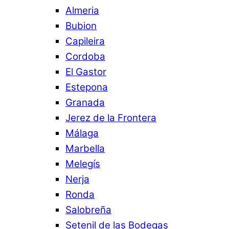
Almeria
Bubion
Capileira
Cordoba
El Gastor
Estepona
Granada
Jerez de la Frontera
Málaga
Marbella
Melegís
Nerja
Ronda
Salobreña
Setenil de las Bodegas