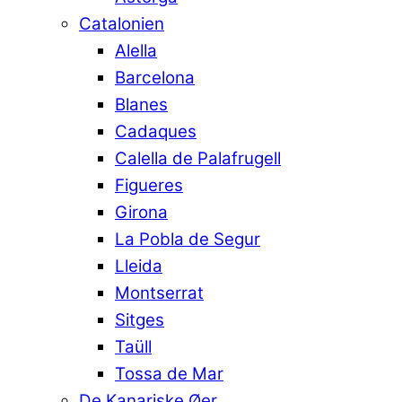
Catalonien
Alella
Barcelona
Blanes
Cadaques
Calella de Palafrugell
Figueres
Girona
La Pobla de Segur
Lleida
Montserrat
Sitges
Taüll
Tossa de Mar
De Kanariske Øer