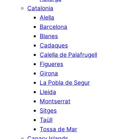
Catalonia
Alella
Barcelona
Blanes
Cadaques
Calella de Palafrugell
Figueres
Girona
La Pobla de Segur
Lleida
Montserrat
Sitges
Taüll
Tossa de Mar
Canary Islands