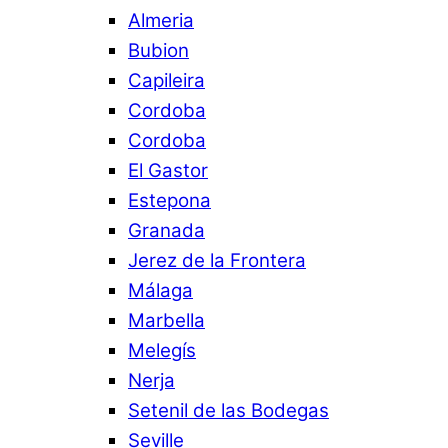
Almeria
Bubion
Capileira
Cordoba
Cordoba
El Gastor
Estepona
Granada
Jerez de la Frontera
Málaga
Marbella
Melegís
Nerja
Setenil de las Bodegas
Seville